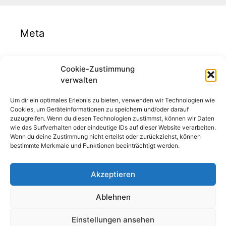
Meta
Anmelden
Cookie-Zustimmung
Eintrags-Feed
verwalten
Kommentar-Feed
Um dir ein optimales Erlebnis zu bieten, verwenden wir Technologien wie
WordPress.org
Cookies, um Geräteinformationen zu speichern und/oder darauf
zuzugreifen. Wenn du diesen Technologien zustimmst, können wir Daten
wie das Surfverhalten oder eindeutige IDs auf dieser Website verarbeiten.
Wenn du deine Zustimmung nicht erteilst oder zurückziehst, können
Impressum und Datenschutz
bestimmte Merkmale und Funktionen beeinträchtigt werden.
IMPRESSUM
Akzeptieren
Ablehnen
DATENSCHUTZERKLÄRUNG
Einstellungen ansehen